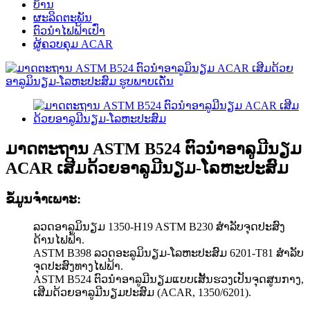
ບ້ານ
ຜະລິດຕະພັນ
ຕົວນຳໄຟຟ້າເປົ່າ
ຜູ້ຄວບຄຸມ ACAR
ມາດຕະຖານ ASTM B524 ຕົວນຳອາລູມີນຽມ
ACAR ເສີມດ້ວຍອາລູມີນຽມ-ໂລຫະປະສົມ
ຂໍ້ມູນຈໍາເພາະ:
ລວດອາລູມິນຽມ 1350-H19 ASTM B230 ສຳລັບຈຸດປະສົງ
ດ້ານໄຟຟ້າ.
ASTM B398 ລວດອະລູມິນຽມ-ໂລຫະປະສົມ 6201-T81 ສຳລັບ
ຈຸດປະສົງທາງໄຟຟ້າ.
ASTM B524 ຕົວນຳອາລູມີນຽມແບບເສັ້ນຮວງເປັນຈຸດສູນກາງ,
ເສີມດ້ວຍອາລູມີນຽມປະສົມ (ACAR, 1350/6201).