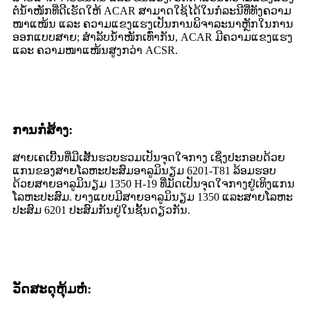
ຕໍ່ນ້ຳໜັກທີ່ດີເຮັດໃຫ້ ACAR ສາມາດໃຊ້ໄດ້ໃນກໍລະນີທີ່ທັງຄວາມ
ໜາແໜ້ນ ແລະ ຄວາມແຂງແຮງເປັນການພິຈາລະນາຫຼັກໃນການ
ອອກແບບສາຍ; ສຳລັບນ້ຳໜັກເທົ່າກັນ, ACAR ມີຄວາມແຂງແຮງ
ແລະ ຄວາມໜາແໜ້ນສູງກວ່າ ACSR.
ການກໍ່ສ້າງ:
ສາຍເຄເບີ້ນທີ່ມີເສັ້ນຮວບຮວມເປັນຈຸດໃຈກາງ ເຊິ່ງປະກອບດ້ວຍ
ແກນຂອງສາຍໂລຫະປະສົມອາລູມິນຽມ 6201-T81 ລ້ອມຮອບ
ດ້ວຍສາຍອາລູມິນຽມ 1350 H-19 ທີ່ມັດເປັນຈຸດໃຈກາງຢູ່ເທິງແກນ
ໂລຫະປະສົມ. ບາງແບບມີສາຍອາລູມິນຽມ 1350 ແລະສາຍໂລຫະ
ປະສົມ 6201 ປະສົມກັນຢູ່ໃນຊັ້ນດຽວກັນ.
ວັດສະດຸຫຸ້ມຫໍ່: