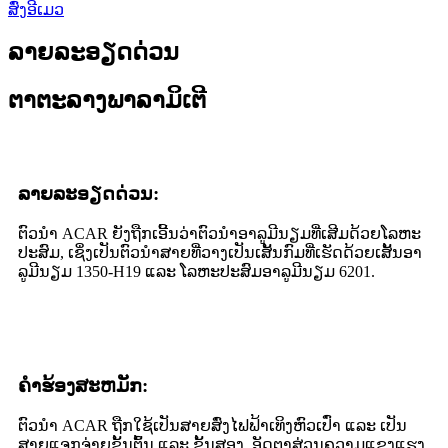
ສົ່ງອີເມວ
ລາຍລະອຽດດ່ວນ
ຕາຕະລາງພາລາມິເຕີ
ລາຍລະອຽດດ່ວນ:
ຕົວນຳ ACAR ຍັງຖືກເອີ້ນວ່າຕົວນຳອາລູມີນຽມທີ່ເສີມດ້ວຍໂລຫະ
ປະສົມ, ເຊິ່ງເປັນຕົວນຳສາຍທີ່ວາງເປັນເສັ້ນກົມທີ່ເຮັດດ້ວຍເສັ້ນອາ
ລູມີນຽມ 1350-H19 ແລະ ໂລຫະປະສົມອາລູມີນຽມ 6201.
ຄໍາຮ້ອງສະຫມັກ:
ຕົວນຳ ACAR ຖືກໃຊ້ເປັນສາຍສົ່ງໄຟຟ້າເທິງຫົວເປົ່າ ແລະ ເປັນ
ສາຍແຈກຈ່າຍຂັ້ນຕົ້ນ ແລະ ຂັ້ນສອງ. ອັດຕາສ່ວນຄວາມແຂງແຮງ