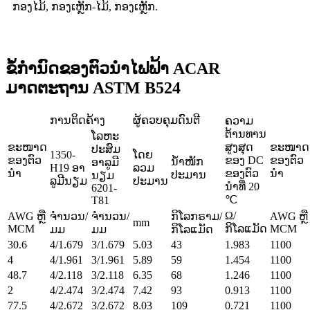
ກອງໄມ້, ກອງເຫຼັກ-ໄມ້, ກອງເຫຼັກ.
ຂໍ້ກຳນົດຂອງຕົວນຳໄຟຟ້າ ACAR
ມາດຕະຖານ ASTM B524
ການຕິດຄ້າງ
ຜູ້ຄວບຄຸມດົນຕີ
ຄວາມ
ຕ້ານທານ
ໂລຫະ
ຂະໜາດ
ສູງສຸດ
ຂະໜາດ
ປະສົມ
1350-
ໂດຍ
ຂອງຕົວ
ຂອງ DC
ຂອງຕົວ
ນ້ຳໜັກ
ອາລູມີ
H19 ອາ
ລວມ
ນຳ
ຂອງຕົວ
ນຳ
ປະມານ
ນຽມ
ລູມີນຽມ
ປະມານ
ນຳທີ່ 20
6201-
℃
T81
Ω/
AWG ຫຼື
ຈຳນວນ/
ຈຳນວນ/
ກິໂລກຣາມ/
AWG ຫຼື
mm
MCM
ກິໂລແມັດ
MCM
ມມ
ມມ
ກິໂລແມັດ
30.6
4/1.679
3/1.679
5.03
43
1.983
1100
4
4/1.961
3/1.961
5.89
59
1.454
1100
48.7
4/2.118
3/2.118
6.35
68
1.246
1100
2
4/2.474
3/2.474
7.42
93
0.913
1100
77.5
4/2.672
3/2.672
8.03
109
0.721
1100