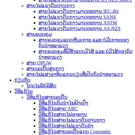
ສາຍໄຟແຮງດັນປານກາງ
ສາຍໄຟແຮງດັນກາງມາດຕະຖານ IEC-BS
ສາຍໄຟແຮງດັນກາງມາດຕະຖານ SANS
ສາຍໄຟແຮງດັນກາງມາດຕະຖານ ASTM
ສາຍໄຟແຮງດັນກາງມາດຕະຖານ AS-NZS
ສາຍຄວບຄຸມ
ສາຍຄວບຄຸມແບບຫຸ້ມເກາະ ແລະ ບໍ່ມີເກາະຂອງ
ຕົວນຳທອງແດງ
ສາຍຄວບຄຸມທີ່ມີທັງແບບມີໄສ້ ແລະ ບໍ່ມີໄສ້ຂອງຕົວ
ນຳທອງແດງ
ສາຍ OPGW
ສາຍເຄເບີ້ນສູນກາງ
ສາຍໄຟແສງອາທິດແກນດຽວທີ່ເປັນຕົວນຳທອງແດງ
ກ່ຽວກັບ
ໂປຣໄຟລ໌ບໍລິສັດ
ວິທີແກ້ໄຂ
ວິທີແກ້ໄຂສາຍເຄເບີ້ນ
ວິທີແກ້ໄຂຕົວນຳໄຟຟ້າເປົ່າ
ວິທີແກ້ໄຂສາຍ ABC
ວິທີແກ້ໄຂສາຍໄຟອາຄານ
ວິທີແກ້ໄຂສາຍໄຟແຮງດັນປານກາງ
ວິທີແກ້ໄຂສາຍໄຟແຮງດັນຕ່ຳ
ວິທີແກ້ໄຂສາຍເຄເບີ້ນແບບ Concentric