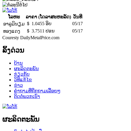
ໂລຫະ
ລາຄາ (ໂດລາສະຫະລັດ)
ວັນທີ
＄ 1.0455 ອິບ
05/17
ອາລູມິນຽມ
＄ 3.7511 ປອນ
05/17
ທອງແດງ
Couresty DailyMetalPrice.com
ລິ້ງດ່ວນ
ບ້ານ
ຜະລິດຕະພັນ
ກ່ຽວກັບ
ວິທີແກ້ໄຂ
ຂ່າວ
ຄຳຖາມທີ່ຖືກຖາມເລື້ອຍໆ
ຕິດຕໍ່ພວກເຮົາ
ຜະລິດຕະພັນ