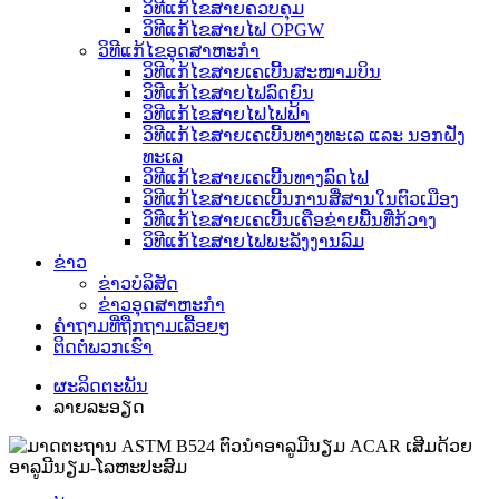
ວິທີແກ້ໄຂສາຍຄວບຄຸມ
ວິທີແກ້ໄຂສາຍໄຟ OPGW
ວິທີແກ້ໄຂອຸດສາຫະກໍາ
ວິທີແກ້ໄຂສາຍເຄເບີ້ນສະໜາມບິນ
ວິທີແກ້ໄຂສາຍໄຟລົດຍົນ
ວິທີແກ້ໄຂສາຍໄຟໄຟຟ້າ
ວິທີແກ້ໄຂສາຍເຄເບີ້ນທາງທະເລ ແລະ ນອກຝັ່ງ
ທະເລ
ວິທີແກ້ໄຂສາຍເຄເບີ້ນທາງລົດໄຟ
ວິທີແກ້ໄຂສາຍເຄເບີ້ນການສື່ສານໃນຕົວເມືອງ
ວິທີແກ້ໄຂສາຍເຄເບີ້ນເຄືອຂ່າຍພື້ນທີ່ກ້ວາງ
ວິທີແກ້ໄຂສາຍໄຟພະລັງງານລົມ
ຂ່າວ
ຂ່າວບໍລິສັດ
ຂ່າວອຸດສາຫະກຳ
ຄຳຖາມທີ່ຖືກຖາມເລື້ອຍໆ
ຕິດຕໍ່ພວກເຮົາ
ຜະລິດຕະພັນ
ລາຍລະອຽດ