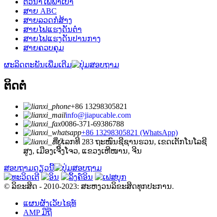
ຕົວນຳໄຟຟ້າເປົ່າ
ສາຍ ABC
ສາຍລວດກໍ່ສ້າງ
ສາຍໄຟແຮງດັນຕ່ຳ
ສາຍໄຟແຮງດັນປານກາງ
ສາຍຄວບຄຸມ
ຜະລິດຕະພັນເພີ່ມເຕີມ
ຕິດຕໍ່
+86 13298305821
info@jiapucable.com
0086-371-69386788
+86 13298305821 (WhatsApp)
ເລກທີ 283 ຖະໜົນຊີຊານຮວນ, ເຂດເຕັກໂນໂລຊີ
ສູງ, ເມືອງເຈີ້ງໂຈວ, ແຂວງເຫີໜານ, ຈີນ
ສອບຖາມດຽວນີ້
© ລິຂະສິດ - 2010-2023: ສະຫງວນລິຂະສິດທຸກປະການ.
ແຜນຜັງເວັບໄຊທ໌
AMP ມືຖື