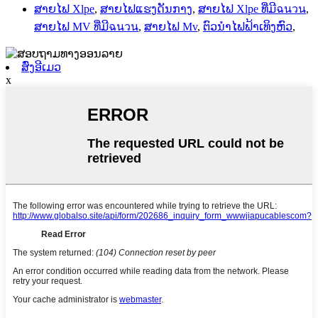
ສາຍໄຟ Xlpe
,
ສາຍໄຟແຮງດັນກາງ
,
ສາຍໄຟ Xlpe ທີ່ມີฉนวน
,
ສາຍໄຟ MV ທີ່ມີฉนวน
,
ສາຍໄຟ Mv
,
ຕົວນຳໄຟຟ້າເທິງຫົວ
,
ສົ່ງອີເມວ
x